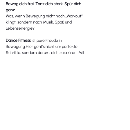
Beweg dich frei. Tanz dich stark. Spür dich 
ganz.
Was, wenn Bewegung nicht nach „Workout“ 
klingt, sondern nach Musik, Spaß und 
Lebensenergie?
Dance Fitness
 ist pure Freude in 
Bewegung.Hier geht’s nicht um perfekte 
Schritte, sondern darum, dich zu spüren. Mit 
einfachen Choreos, energiegeladener Musik 
und viel Raum für dein eigenes Tempo.
💃 Für alle, die tanzen lieben (auch heimlich).
🔥 Für dein Herz-Kreislauf-System & deine 
Laune.
Mehr anzeigen